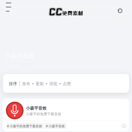
小森平音效
共 1 篇网址
排序
发布
更新
浏览
点赞
小森平音效
小森平的免费下载音效
# 小森平的免费下载音效
# 小森平音效