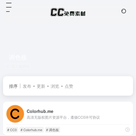
调色板
共 1 篇网址
排序
发布
更新
浏览
点赞
Colorhub.me
高清无版权图片资源平台，遵循CC0许可协议
# CC0
# Colorhub.me
# 调色板