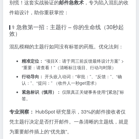
别慌！这套实战验证的
邮件急救术
，专为陷入混乱的收
件箱设计，助你重获掌控：
⚕️ 急救第一招：主题行 – 你的生命线（30秒起
效）
混乱模糊的主题行如同没有标签的药瓶。优化法则：
精准定位：
“项目X：请于周三前反馈最终设计方案” >
“重要：请查看！”（清晰标注项目、行动与时限）
行动导向：
开头嵌入动词：“审批：”、“反馈：”、“确
认：”、“提问：” （收件人一秒get需求）
紧急标识（慎用）：
仅限真正关键事务使用“[紧急]”标
签。
专业洞察：
HubSpot 研究显示，33%的邮件接收者仅
凭主题行决定是否打开邮件。一条清晰的主题线，就是
为重要邮件插上的“优先旗”。