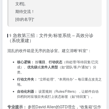
文档]。
期待交流！
[你的名字]”
⚕️ 急救第三招：文件夹/标签系统 – 高效分诊
（系统重建）
混乱的收件箱是无序的急诊室。建立清晰“科室”：
核心逻辑：
按
项目
、
行动状态
（待处理/等待回复/已完
成）、
优先级
或
发件人类型
（如“团队/客户/通知”）分
类。
行动文件夹：
“立即处理”、“本周待办” – 每日重点攻克之
地。
自动化利器：
设置规则（Rules/Filters），让邮件自动
归档到对应项目夹或打上状态标签（如“待回复”）。
专业提示：
参照David Allen的GTD理念，“收集箱”仅作