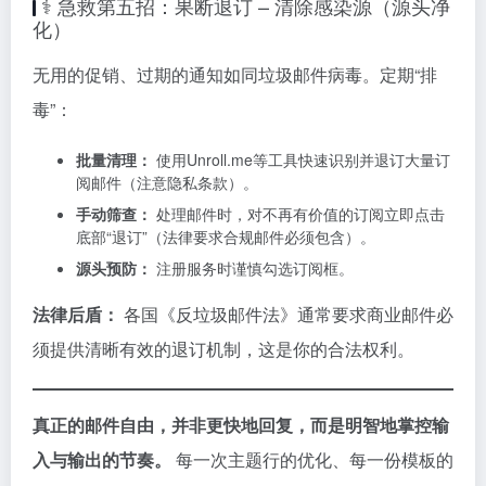
⚕️ 急救第五招：果断退订 – 清除感染源（源头净
化）
无用的促销、过期的通知如同垃圾邮件病毒。定期“排
毒”：
批量清理：
使用Unroll.me等工具快速识别并退订大量订
阅邮件（注意隐私条款）。
手动筛查：
处理邮件时，对不再有价值的订阅立即点击
底部“退订”（法律要求合规邮件必须包含）。
源头预防：
注册服务时谨慎勾选订阅框。
法律后盾：
各国《反垃圾邮件法》通常要求商业邮件必
须提供清晰有效的退订机制，这是你的合法权利。
真正的邮件自由，并非更快地回复，而是明智地掌控输
入与输出的节奏。
每一次主题行的优化、每一份模板的