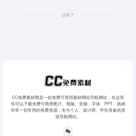
没有了
CC免费素材网是一款免费可商用素材网站导航网站，在这里
你可以下载免费可商用图片、视频、音频、字体、PPT、插画
等等一切常用的免费资源，专为个人、设计师、学生准备的资
源导航网站。