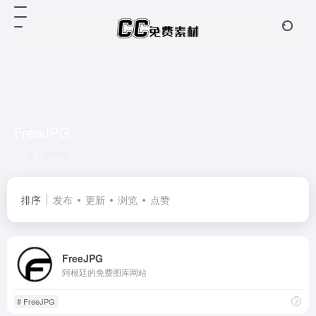
FreeJPG
共 1 篇网址
排序
发布
更新
浏览
点赞
FreeJPG
阿根廷的免费图库网站
# FreeJPG