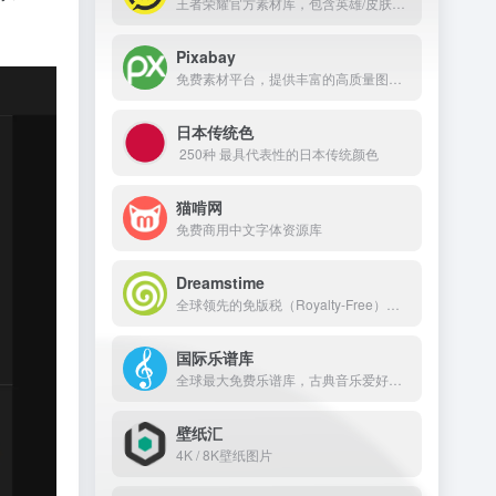
王者荣耀官方素材库，包含英雄/皮肤海报、游戏CG、局内截图、角色模型、音效/语音等多种类型的原始素材
Pixabay
免费素材平台，提供丰富的高质量图片、插图、矢量图、视频、音乐和音效资源
日本传统色
250种 最具代表性的日本传统颜色
猫啃网
免费商用中文字体资源库
Dreamstime
全球领先的免版税（Royalty-Free）图片素材平台
国际乐谱库
全球最大免费乐谱库，古典音乐爱好者的“数字乌托邦”
壁纸汇
4K / 8K壁纸图片