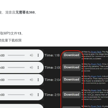
改、混音且
无需署名
3
6
8
。
获取MP3文件
1
3
。
解锁批量下载权限