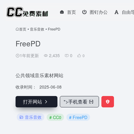
首页
图钉办公
自由
首页
•
音乐音效
•
FreePD
FreePD
1年前更新
2,435
0
0
公共领域音乐素材网站
收录时间：
2025-06-08
打开网站
">
手机查看
音乐音效
# CC0
# FreePD