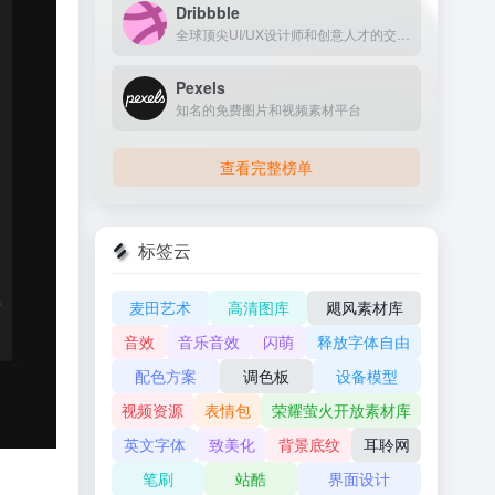
Dribbble
全球顶尖UI/UX设计师和创意人才的交流、分享与招聘中心
Pexels
知名的免费图片和视频素材平台
查看完整榜单
标签云
麦田艺术
高清图库
飓风素材库
音效
音乐音效
闪萌
释放字体自由
配色方案
调色板
设备模型
视频资源
表情包
荣耀萤火开放素材库
英文字体
致美化
背景底纹
耳聆网
笔刷
站酷
界面设计