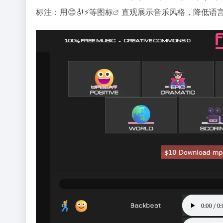
标注：用😊🎻⚡等
图标
直观展示音乐风格，降低语