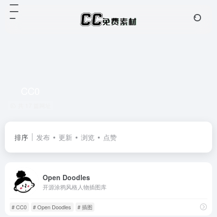
CC0
共 17 篇网址
排序
发布
更新
浏览
点赞
Open Doodles
开源涂鸦风格人物插图库
# CC0
# Open Doodles
# 插图